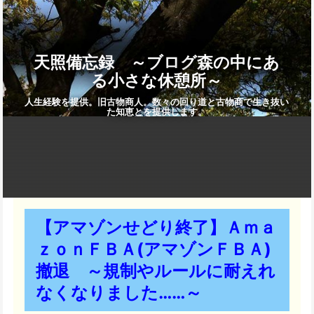
天照備忘録 ～ブログ森の中にあ
る小さな休憩所～
人生経験を提供。旧古物商人。数々の回り道と古物商で生き抜い
た知恵とを提供します。
【アマゾンせどり終了】Ａｍａ
ｚｏｎＦＢＡ(アマゾンＦＢＡ)
撤退 ～規制やルールに耐えれ
なくなりました……～