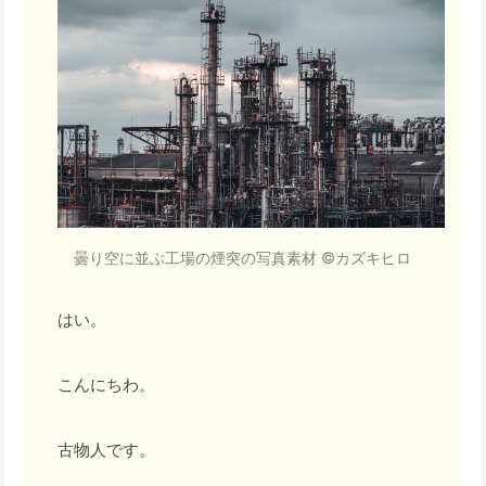
曇り空に並ぶ工場の煙突の写真素材 ©カズキヒロ
はい。
こんにちわ。
古物人です。