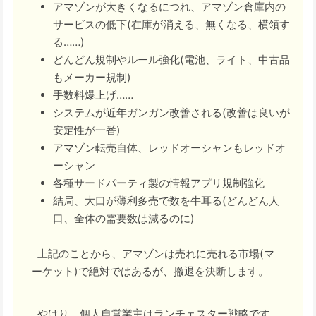
アマゾンが大きくなるにつれ、アマゾン倉庫内の
サービスの低下(在庫が消える、無くなる、横領す
る……)
どんどん規制やルール強化(電池、ライト、中古品
もメーカー規制)
手数料爆上げ……
システムが近年ガンガン改善される(改善は良いが
安定性が一番)
アマゾン転売自体、レッドオーシャンもレッドオ
ーシャン
各種サードパーティ製の情報アプリ規制強化
結局、大口が薄利多売で数を牛耳る(どんどん人
口、全体の需要数は減るのに)
上記のことから、アマゾンは売れに売れる市場(マ
ーケット)で絶対ではあるが、撤退を決断します。
やはり、個人自営業主はランチェスター戦略です。